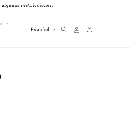
algunas restricciones.
s
I
Iniciar
Carrito
Español
sesión
d
i
o
m
o
a