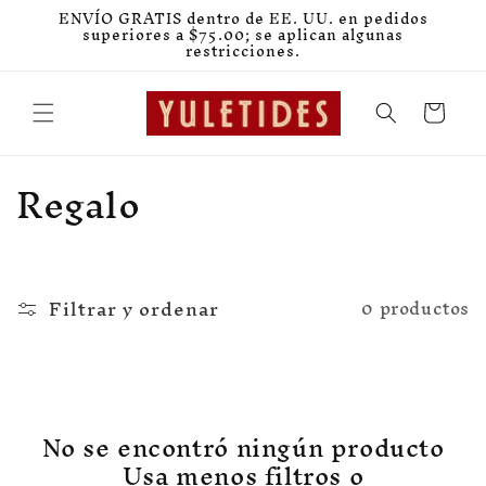
Ir
ENVÍO GRATIS dentro de EE. UU. en pedidos
directamente
superiores a $75.00; se aplican algunas
al contenido
restricciones.
Carrito
C
Regalo
o
l
Filtrar y ordenar
e
0 productos
c
c
i
No se encontró ningún producto
Usa menos filtros o